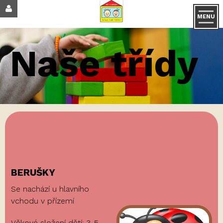
MENU
Naše třídy
BERUŠKY
Se nachází u hlavního
vchodu v přízemí
Věkové složení dětí: 3-5